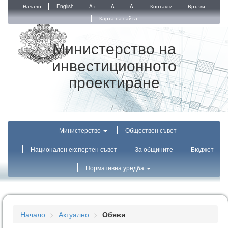
Начало
English
A+
A
A-
Контакти
Връзки
Карта на сайта
Министерство на
инвестиционното
проектиране
Министерство
Обществен съвет
Национален експертен съвет
За общините
Бюджет
Нормативна уредба
Начало
Актуално
Обяви